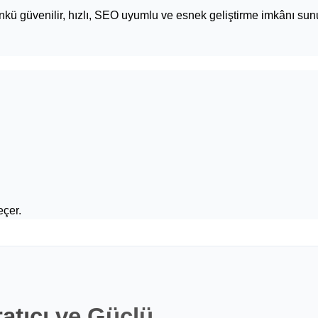
nkü güvenilir, hızlı, SEO uyumlu ve esnek geliştirme imkânı sun
eçer.
ratıcı ve Güçlü