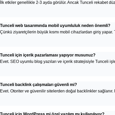
İlk etkiler genellikle 2-3 ayda görülür. Ancak Tunceli rekabet düze
Tunceli web tasarımında mobil uyumluluk neden önemli?
Çünkü ziyaretçilerin büyük kısmı mobil cihazlardan giriş yapar. T
Tunceli için içerik pazarlaması yapıyor musunuz?
Evet. SEO uyumlu blog yazıları ve içerik stratejisiyle Tunceli işl
Tunceli backlink çalışmaları güvenli mi?
Evet. Otoriter ve güvenilir sitelerden doğal backlinkler sağlanır. B
Tunceli için WordPress mi özel yazılım mı kullanılıyor?