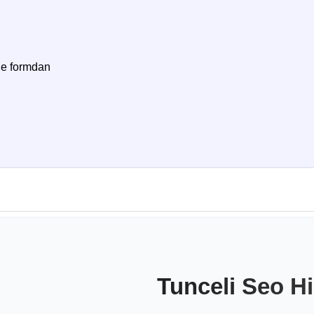
ne formdan
Tunceli Seo H