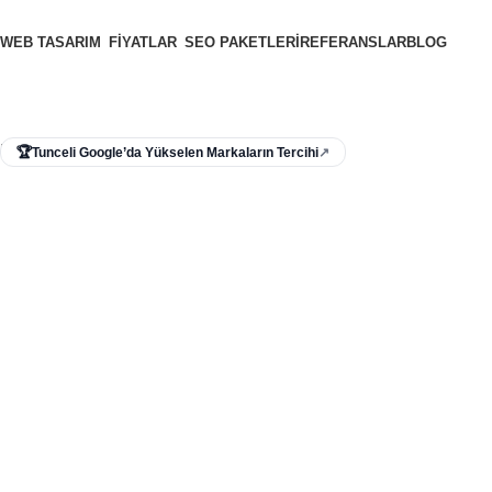
WEB TASARIM
FIYATLAR
SEO PAKETLERI
REFERANSLAR
BLOG
Menü
🏆
Tunceli Google’da Yükselen Markaların Tercihi
↗