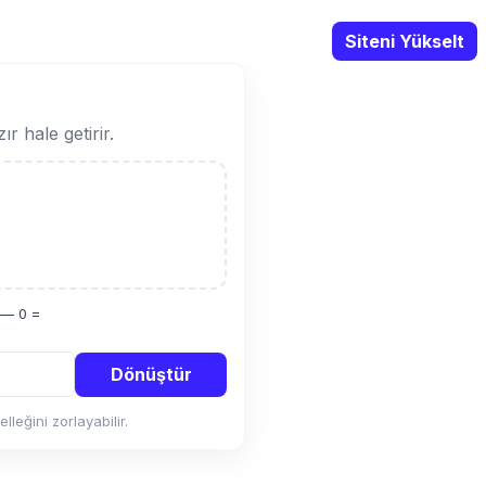
Web Siteni Aç
Siteni Yükselt
r hale getirir.
 — 0 =
Dönüştür
leğini zorlayabilir.