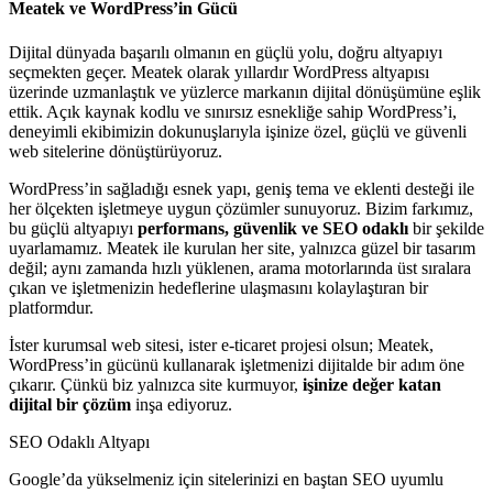
Meatek ve WordPress’in Gücü
Dijital dünyada başarılı olmanın en güçlü yolu, doğru altyapıyı
seçmekten geçer. Meatek olarak yıllardır WordPress altyapısı
üzerinde uzmanlaştık ve yüzlerce markanın dijital dönüşümüne eşlik
ettik. Açık kaynak kodlu ve sınırsız esnekliğe sahip WordPress’i,
deneyimli ekibimizin dokunuşlarıyla işinize özel, güçlü ve güvenli
web sitelerine dönüştürüyoruz.
WordPress’in sağladığı esnek yapı, geniş tema ve eklenti desteği ile
her ölçekten işletmeye uygun çözümler sunuyoruz. Bizim farkımız,
bu güçlü altyapıyı
performans, güvenlik ve SEO odaklı
bir şekilde
uyarlamamız. Meatek ile kurulan her site, yalnızca güzel bir tasarım
değil; aynı zamanda hızlı yüklenen, arama motorlarında üst sıralara
çıkan ve işletmenizin hedeflerine ulaşmasını kolaylaştıran bir
platformdur.
İster kurumsal web sitesi, ister e-ticaret projesi olsun; Meatek,
WordPress’in gücünü kullanarak işletmenizi dijitalde bir adım öne
çıkarır. Çünkü biz yalnızca site kurmuyor,
işinize değer katan
dijital bir çözüm
inşa ediyoruz.
SEO Odaklı Altyapı
Google’da yükselmeniz için sitelerinizi en baştan SEO uyumlu