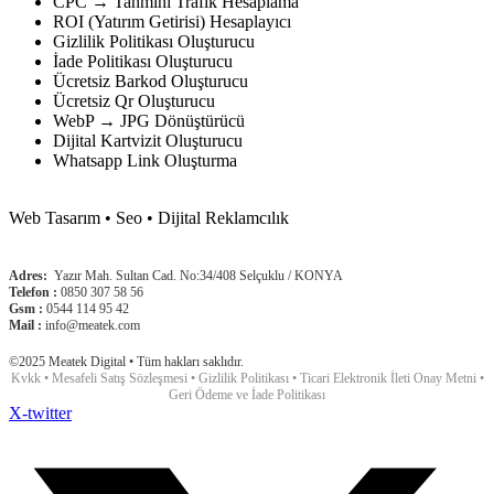
CPC → Tahmini Trafik Hesaplama
ROI (Yatırım Getirisi) Hesaplayıcı
Gizlilik Politikası Oluşturucu
İade Politikası Oluşturucu
Ücretsiz Barkod Oluşturucu
Ücretsiz Qr Oluşturucu
WebP → JPG Dönüştürücü
Dijital Kartvizit Oluşturucu
Whatsapp Link Oluşturma
Web Tasarım • Seo • Dijital Reklamcılık
Adres
:
Yazır Mah. Sultan Cad. No:34/408 Selçuklu / KONYA
Telefon :
0850 307 58 56
Gsm :
0544 114 95 42
Mail :
info@meatek.com
©2025 Meatek Digital • Tüm hakları saklıdır.
Kvkk
•
Mesafeli Satış Sözleşmesi
•
Gizlilik Politikası
•
Ticari Elektronik İleti Onay Metni
•
Geri Ödeme ve İade Politikası
X-twitter