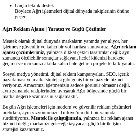
Güçlü teknik destek
Böylece Ağrı işletmeleri dijital dünyada rakiplerinin önüne
geçer.
Ağrı Reklam Ajansı | Yaratıcı ve Güçlü Çözümler
Meatek olarak dijital dünyada markaların yanında yer alıyor, her
işletmeye güvenilir ve kalıcı bir yol haritası sunuyoruz.
Ağrı reklam
ajansı çözümlerimiz
, yalnızca dikkat çekici tasarımlar değil; aynı
zamanda ölçülebilir sonuçlar sağlayan, hedef kitlenizi harekete
geçiren ve markanızı akılda kalıcı hale getiren projelerle fark yaratır.
Sosyal medya yönetimi, dijital reklam kampanyaları, SEO, içerik
pazarlaması ve marka stratejisi gibi geniş bir yelpazede hizmet
veriyoruz. Amacımız; işletmenizin sadece görünür olmasını değil,
aynı zamanda rakiplerinden ayrışarak Ağrı bölgesinde güçlü bir
marka değeri kazanmasını sağlamaktır.
Bugün Ağrı işletmeleri için modern ve güvenilir reklam çözümleri
üretirken, aynı vizyonumuzu Türkiye’nin dört bir yanında
sürdürüyoruz.
Meatek ile çalıştığınızda
, yalnızca bir reklam ajansı
hizmeti değil; markanızı geleceğe taşıyacak güçlü bir iletişim
stratejisi kazanırsınız.