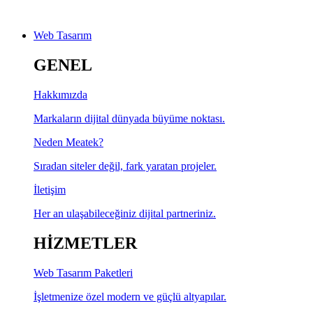
Web Tasarım
GENEL
Hakkımızda
Markaların dijital dünyada büyüme noktası.
Neden Meatek?
Sıradan siteler değil, fark yaratan projeler.
İletişim
Her an ulaşabileceğiniz dijital partneriniz.
HİZMETLER
Web Tasarım Paketleri
İşletmenize özel modern ve güçlü altyapılar.