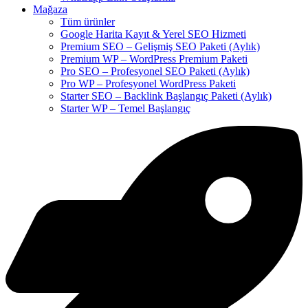
Mağaza
Tüm ürünler
Google Harita Kayıt & Yerel SEO Hizmeti
Premium SEO – Gelişmiş SEO Paketi (Aylık)
Premium WP – WordPress Premium Paketi
Pro SEO – Profesyonel SEO Paketi (Aylık)
Pro WP – Profesyonel WordPress Paketi
Starter SEO – Backlink Başlangıç Paketi (Aylık)
Starter WP – Temel Başlangıç