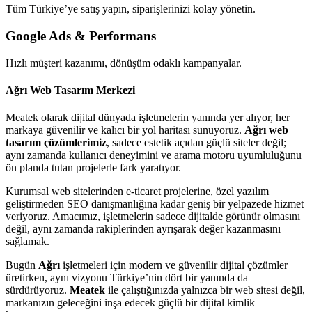
Tüm Türkiye’ye satış yapın, siparişlerinizi kolay yönetin.
Google Ads & Performans
Hızlı müşteri kazanımı, dönüşüm odaklı kampanyalar.
Ağrı Web Tasarım Merkezi
Meatek olarak dijital dünyada işletmelerin yanında yer alıyor, her
markaya güvenilir ve kalıcı bir yol haritası sunuyoruz.
Ağrı web
tasarım çözümlerimiz
, sadece estetik açıdan güçlü siteler değil;
aynı zamanda kullanıcı deneyimini ve arama motoru uyumluluğunu
ön planda tutan projelerle fark yaratıyor.
Kurumsal web sitelerinden e-ticaret projelerine, özel yazılım
geliştirmeden SEO danışmanlığına kadar geniş bir yelpazede hizmet
veriyoruz. Amacımız, işletmelerin sadece dijitalde görünür olmasını
değil, aynı zamanda rakiplerinden ayrışarak değer kazanmasını
sağlamak.
Bugün
Ağrı
işletmeleri için modern ve güvenilir dijital çözümler
üretirken, aynı vizyonu Türkiye’nin dört bir yanında da
sürdürüyoruz.
Meatek
ile çalıştığınızda yalnızca bir web sitesi değil,
markanızın geleceğini inşa edecek güçlü bir dijital kimlik