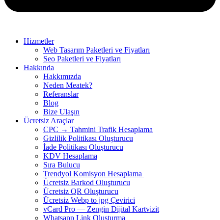
Hizmetler
Web Tasarım Paketleri ve Fiyatları
Seo Paketleri ve Fiyatları
Hakkında
Hakkımızda
Neden Meatek?
Referanslar
Blog
Bize Ulaşın
Ücretsiz Araçlar
CPC → Tahmini Trafik Hesaplama
Gizlilik Politikası Oluşturucu
İade Politikası Oluşturucu
KDV Hesaplama
Sıra Bulucu
Trendyol Komisyon Hesaplama
Ücretsiz Barkod Oluşturucu
Ücretsiz QR Oluşturucu
Ücretsiz Webp to jpg Çevirici
vCard Pro — Zengin Dijital Kartvizit
Whatsapp Link Oluşturma