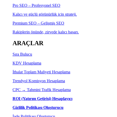
Pro SEO – Profesyonel SEO
Kalıcı ve güçlü görünürlük için strateji.
Premium SEO – Gelişmiş SEO
Rakiplerin önünde, zirvede kalıcı başarı.
ARAÇLAR
Sıra Bulucu
KDV Hesaplama
İthalat Toplam Maliyeti Hesaplama
Trendyol Komisyon Hesaplama
CPC → Tahmini Trafik Hesaplama
ROI (Yatırım Getirisi) Hesaplayıcı
Gizlilik Politikası Oluşturucu
İade Politikası Oluşturucu