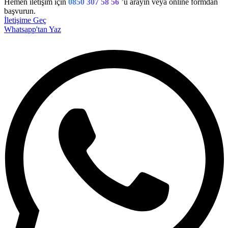
Hemen iletişim için
0850 307 58 56
’u arayın veya online formdan
başvurun.
İletişime Geç
Whatsapp'tan Yaz