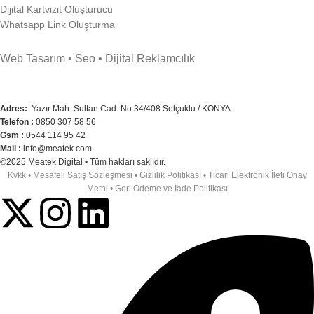
Dijital Kartvizit Oluşturucu
Whatsapp Link Oluşturma
Web Tasarım • Seo • Dijital Reklamcılık
Adres
:
Yazır Mah. Sultan Cad. No:34/408 Selçuklu / KONYA
Telefon :
0850 307 58 56
Gsm :
0544 114 95 42
Mail :
info@meatek.com
©2025 Meatek Digital • Tüm hakları saklıdır.
Kvkk
•
Mesafeli Satış Sözleşmesi
•
Gizlilik Politikası
•
Ticari Elektronik İleti Onay
Metni
•
Geri Ödeme ve İade Politikası