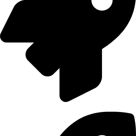
Sadece Bu Ay: Dijital Dünyaya %30 Daha Güçlü Başla