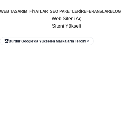
WEB TASARIM
FIYATLAR
SEO PAKETLERI
REFERANSLAR
BLOG
Web Siteni Aç
Siteni Yükselt
Menü
🏆
Burdur Google’da Yükselen Markaların Tercihi
↗