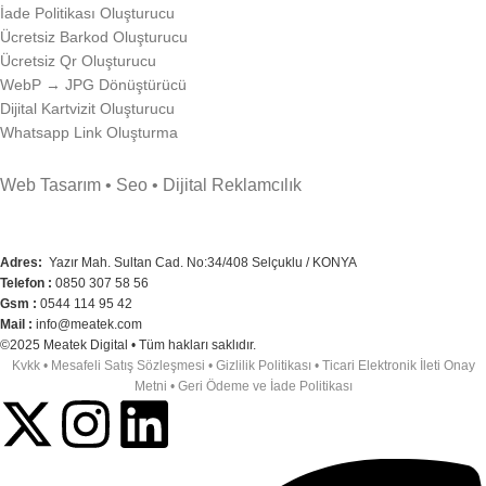
İade Politikası Oluşturucu
Ücretsiz Barkod Oluşturucu
Ücretsiz Qr Oluşturucu
WebP → JPG Dönüştürücü
Dijital Kartvizit Oluşturucu
Whatsapp Link Oluşturma
Web Tasarım • Seo • Dijital Reklamcılık
Adres
:
Yazır Mah. Sultan Cad. No:34/408 Selçuklu / KONYA
Telefon :
0850 307 58 56
Gsm :
0544 114 95 42
Mail :
info@meatek.com
©2025 Meatek Digital • Tüm hakları saklıdır.
Kvkk
•
Mesafeli Satış Sözleşmesi
•
Gizlilik Politikası
•
Ticari Elektronik İleti Onay
Metni
•
Geri Ödeme ve İade Politikası