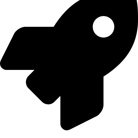
Sadece Bu Ay: Dijital Dünyaya %30 Daha Güçlü Başla