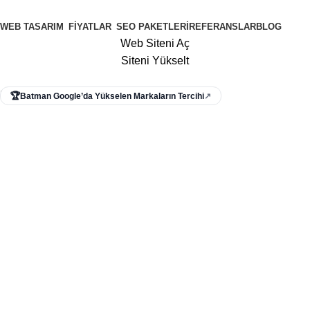
WEB TASARIM
FIYATLAR
SEO PAKETLERI
REFERANSLAR
BLOG
Web Siteni Aç
Siteni Yükselt
Menü
🏆
Batman Google’da Yükselen Markaların Tercihi
↗